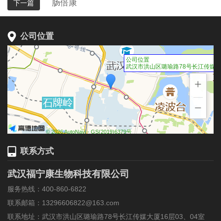
肠倍康
下一篇
公司位置
公司位置
武汉市洪山区璐瑜路78号长江传媒大厦
+
−
© 2026 AutoNavi
- GS(2019)6379号
联系方式
武汉福宁康生物科技有限公司
服务热线：400-860-6822
联系邮箱：13296606822@163.com
联系地址：武汉市洪山区璐瑜路78号长江传媒大厦16层03、04室