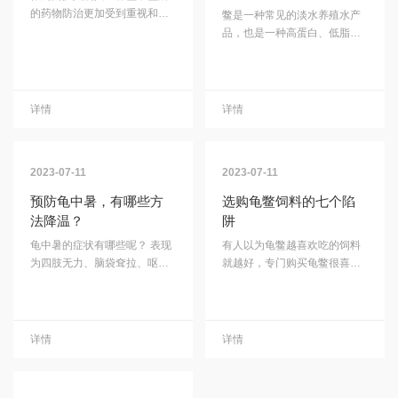
的药物防治更加受到重视和应
鳖是一种常见的淡水养殖水产
用。目前养鳖常用的外用药主
品，也是一种高蛋白、低脂肪
要有：生石灰、漂白粉、高锰
的食品。若要将鳖养殖成功，
酸钾、强氯精、鳖净、甲醛、
需要注意以下几点：1.选址：
硫酸铜、硫酸亚铁，也有的用
鳖池选址应低洼、阴凉、环境
五倍子、乌柏叶、大黄等中草
相对安静、没有污染。同时，
详情
详情
药；还有的用抗生素给鳖洗浴
鳖池的周围树荫覆盖率要高，
和涂抹伤口，甚至向水体泼
以保证鳖池不受阳光的直晒。
洒；常用的内服和注射药物，
2.挖坑：鳖池的挖掘应该根据
2023-07-11
2023-07-11
多根据不同症状和不同病原
鳖的数量而定，每只鳖水面积
体，使用不同种类的抗生素，
需要多于10平方米，距离水库
预防龟中暑，有哪些方
选购龟鳖饲料的七个陷
这在鳖病的防治方面收到了良
水位线要有1米以上的距离，以
法降温？
阱
好的效果...
预防水库涨潮...
龟中暑的症状有哪些呢？ 表现
有人以为龟鳖越喜欢吃的饲料
为四肢无力、脑袋耷拉、呕
就越好，专门购买龟鳖很喜欢
吐、烦躁不安、歪脖子等等症
吃（贪吃）的饲料投喂龟鳖，
状。这也是龟类比较常见的中
结果出现三方面问题：一是导
暑。强烈的日光穿透头部皮肤
致龟鳖吃饲料过多增加喂养成
及颅骨引起脑细胞受损，造成
本让养殖业主多花钱。二是导
详情
详情
脑组织的充血、水肿。在闷热
致龟鳖吃饲料过多生长速度过
不通风的饲养环境中。表现为
快，长肉不长质，香味、营养
无力、呆滞。在高温环境中，
和药效下降，消费者不想食用