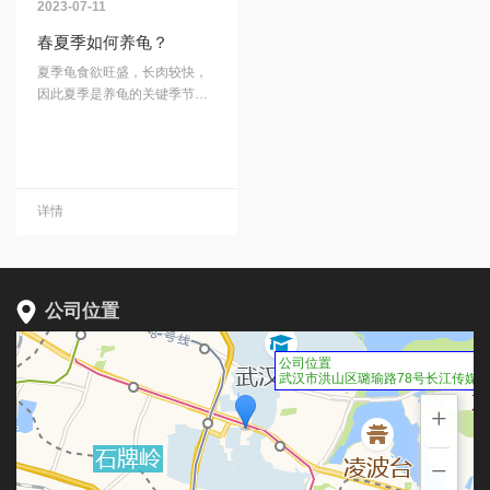
2023-07-11
体内水分蒸发过多，造成体内
不愿购买，龟鳖销售价格下
电解质不平衡，引起机体肌肉
降，导致养殖亏损。三是龟鳖
春夏季如何养龟？
痉挛...
很喜欢吃的饲料有诱食剂，危
夏季龟食欲旺盛，长肉较快，
害龟鳖健康和品质...
因此夏季是养龟的关键季节，
因此应该精心管理，使龟快速
生长。夏季天气炎热，龟食欲
旺盛，因此池水易变质，建议
在每次喂料前后及时换上干净
水。有条件的地方，还应在水
详情
面放置少量水浮莲等遮阴植
物，有利于调节水质及龟的生
长...
公司位置
公司位置
武汉市洪山区璐瑜路78号长江传媒大厦
+
−