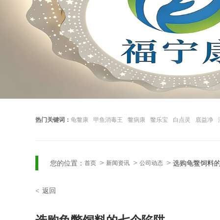
热门关键词：
龟鳖康
甲鱼消毒王
鳖病康
鳖乐宝
白点灵
底益净
您的位置：
选购龟鳖饲料
首页
新闻资讯
公司动态
返回
<