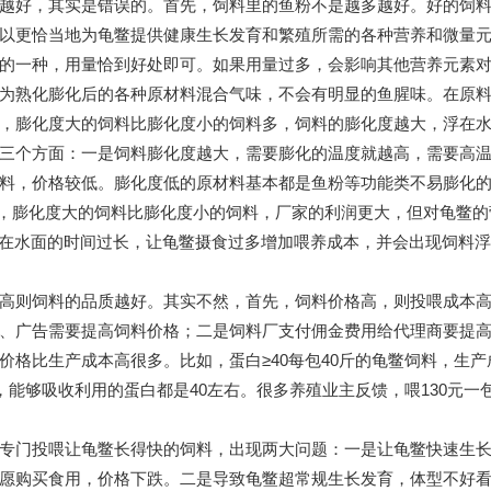
越好，其实是错误的。首先，饲料里的鱼粉不是越多越好。好的饲
以更恰当地为龟鳖提供健康生长发育和繁殖所需的各种营养和微量
的一种，用量恰到好处即可。如果用量过多，会影响其他营养元素
为熟化膨化后的各种原材料混合气味，不会有明显的鱼腥味。在原
，膨化度大的饲料比膨化度小的饲料多，饲料的膨化度越大，浮在
三个方面：一是饲料膨化度越大，需要膨化的温度就越高，需要高
料，价格较低。膨化度低的原材料基本都是鱼粉等功能类不易膨化
。因而，膨化度大的饲料比膨化度小的饲料，厂家的利润更大，但对龟鳖
浮在水面的时间过长，让龟鳖摄食过多增加喂养成本，并会出现饲料
高则饲料的品质越好。其实不然，首先，饲料价格高，则投喂成本
、广告需要提高饲料价格；二是饲料厂支付佣金费用给代理商要提
比生产成本高很多。比如，蛋白≥40每包40斤的龟鳖饲料，生产成本1
，能够吸收利用的蛋白都是40左右。很多养殖业主反馈，喂130元一
专门投喂让龟鳖长得快的饲料，出现两大问题：一是让龟鳖快速生
愿购买食用，价格下跌。二是导致龟鳖超常规生长发育，体型不好