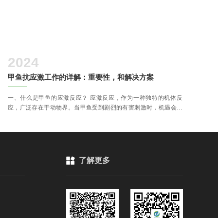
2024
甲鱼抗应激工作的详解：重要性，和解决方案
一、什么是甲鱼的应激反应？ 应激反应，作为一种独特的机体反
应，广泛存在于动物界。当甲鱼受到剧烈的有害刺激时，机遇会进
入高度紧张状态，此时会大量分泌肾上腺素。然而，持续的应激状
态及肾上腺素过量分泌，会对甲鱼内脏器官造成负面影响。
了解更多