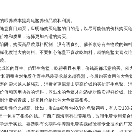
的喂养成本提高龟鳖养殖品质和利润。
随意盲目购买，应明确购买龟鳖的目的是，以尽可能低的价格购买
价格和质量，选择更加合适的购买。
陷阱，购买高品质原料配制、没有诱食剂、催长素等有害物质的饲
膨化度过大的饲料。不要担心龟鳖不喜欢吃饲料，就怕龟鳖太喜欢
质。
然成长的野生、仿野生龟鳖，吃得香且有用，价钱高都乐意购买。催
价和消费者对龟鳖仿野生品质要求越来越强烈，今后购买食用催大龟
寿的需求越来越强烈，消费者更愿意出更高价钱购买仿野生龟鳖。
价值和药用功效的饲料，养出来的龟鳖才能适销对路卖得好价钱。
到消费者青睐，好卖且价格比催大龟鳖高很多。
价比越高。比如，蛋白≥40每包40斤的龟鳖饲料，有人卖130-260
260元一包省了很多的钱。广西广西海南有些养殖场，改喂龟鳖专用复
学源于实践。要选购有长期科学养殖龟鳖实践经验和专业技术的厂
的时间不长，没有长期科学养殖龟鳖的实践经验和专业技术，根本