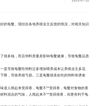
2023-07-11
更好的龟鳖。现结合各地养殖业主反馈的情况，对相关知识
多了很多钱，而且饲料质量差影响龟鳖健康，导致龟鳖品质
：一是导致龟鳖吃饲料过多增加喂养成本让养殖业主多花
格下降，导致养殖亏损。三是龟鳖很喜欢吃的饲料有诱食
味道人闻起来觉得香，龟鳖不**觉得香，龟鳖对食物的香
材料混合的气味，人闻起来不**觉得很香，却更有利于龟