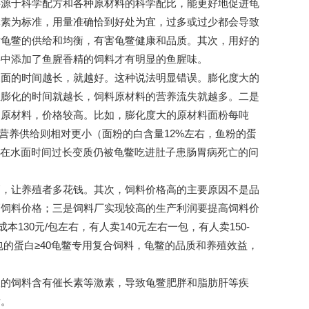
料源于科学配方和各种原材料的科学配比，能更好地促进龟
元素为标准，用量准确恰到好处为宜，过多或过少都会导致
对龟鳖的供给和均衡，有害龟鳖健康和品质。其次，用好的
料中添加了鱼腥香精的饲料才有明显的鱼腥味。
水面的时间越长，就越好。这种说法明显错误。膨化度大的
温膨化的时间就越长，饲料原材料的营养流失就越多。二是
的原材料，价格较高。比如，膨化度大的原材料面粉每吨
的营养供给则相对更小（面粉的白含量12%左右，鱼粉的蛋
浮在水面时间过长变质仍被龟鳖吃进肚子患肠胃病死亡的问
高，让养殖者多花钱。其次，饲料价格高的主要原因不是品
高饲料价格；三是饲料厂实现较高的生产利润要提高饲料价
30元/包左右，有人卖140元左右一包，有人卖150-
包的蛋白≥40龟鳖专用复合饲料，龟鳖的品质和养殖效益，
长的饲料含有催长素等激素，导致龟鳖肥胖和脂肪肝等疾
看。