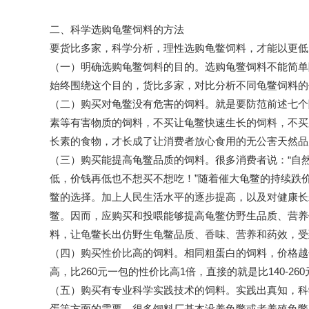
二、科学选购龟鳖饲料的方法
要货比多家，科学分析，理性选购龟鳖饲料，才能以更低
（一）明确选购龟鳖饲料的目的。选购龟鳖饲料不能简单
始终围绕这个目的，货比多家，对比分析不同龟鳖饲料的
（二）购买对龟鳖没有危害的饲料。就是要防范前述七个
素等有害物质的饲料，不买让龟鳖快速生长的饲料，不买
长素的食物，才长成了让消费者放心食用的无公害天然品
（三）购买能提高龟鳖品质的饲料。很多消费者说：“自
低，价钱再低也不想买不想吃！”随着催大龟鳖的持续跌
鳖的选择。加上人民生活水平的逐步提高，以及对健康长
鳖。因而，应购买和投喂能够提高龟鳖仿野生品质、营养
料，让龟鳖长出仿野生龟鳖品质、香味、营养和药效，受
（四）购买性价比高的饲料。相同粗蛋白的饲料，价格越低则性
高，比260元一包的性价比高1倍，直接的就是比140-
（五）购买有专业科学实践技术的饲料。实践出真知，科
蛋等方面的需要。很多饲料厂基本没养龟鳖或者养殖龟鳖