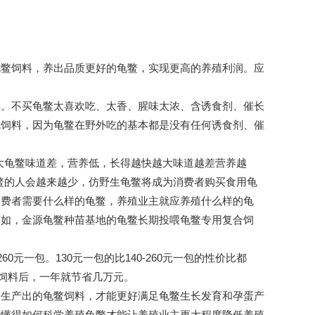
龟鳖饲料，养出品质更好的龟鳖，实现更高的养殖利润。应
料。不买龟鳖太喜欢吃、太香、腥味太浓、含诱食剂、催长
吃饲料，因为龟鳖在野外吃的基本都是没有任何诱食剂、催
大龟鳖味道差，营养低，长得越快越大味道越差营养越
鳖的人会越来越少，仿野生龟鳖将成为消费者购买食用龟
消费者需要什么样的龟鳖，养殖业主就应养殖什么样的龟
比如，金源龟鳖种苗基地的龟鳖长期投喂龟鳖专用复合饲
元一包。130元一包的比140-260元一包的性价比都
合饲料后，一年就节省几万元。
家生产出的龟鳖饲料，才能更好满足龟鳖生长发育和孕蛋产
不懂得如何科学养殖龟鳖才能让养殖业主更大程度降低养殖