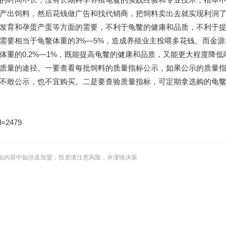
产出饲料，然后花钱做广告和找代销商，把饲料卖出去就实现利润
发育和孕蛋产蛋等方面的需要，不利于龟鳖的健康和品质，不利于
需要相当于龟鳖体重的3%—5%，造成养殖业主投喂多花钱。而金源
重的0.2%—1%，既能提高龟鳖的健康和品质，又能更大程度降低
质量的途径。一要查看每批饲料的质量指标公示，如果公示的质量
不敢公示，也不宜购买。二是要查验质量指标，可定期拿选购的龟
d=2479
如内容中如涉及加盟，投资请注意风险，并谨慎决策