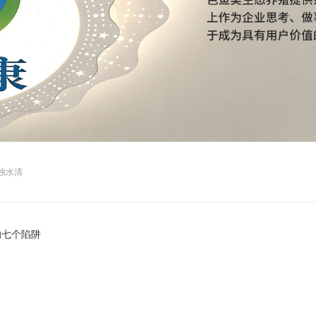
浊水清
的七个陷阱