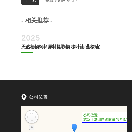
春夏季如何养龟？
- 相关推荐 -
2025
天然植物饲料原料提取物 桉叶油(蓝桉油)
公司位置
公司位置
武汉市洪山区璐瑜路78号长江传