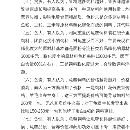
（四）贪腥。有人以为，鱼粉越多饲料越好，鱼腥味越浓
鳖健康成长和提高品质。任何一种原材料的使用数量，均
营养失衡，影响龟鳖健康和品质。鱼粉只是众多原材料中
鱼粉、豆粕、玉米等原材料熟化膨化而成的饲料，其气味
（五）贪大。有人以为，相同重量的龟鳖饲料装在袋子里
饲料，比膨化度小的饲料，对龟鳖反而不好，主要表现在
膨化度大的原材料基本都是面粉等淀粉类容易膨化的原材
3000多元，膨化度小的原材料鱼粉每吨15000多元
白含量60%左右）。三是饲料膨化度过大，会导致饲料
题。
（六）贪贵。有人认为，龟鳖饲料的价格越贵越好，价格
质高，而因为三方面增加了价格：一是饲料厂花钱做宣传
格。羊毛出在羊身上，这三方面提高价格可能导致饲料的价格
260元一包。无论其卖价多么高，对于龟鳖生长发育来说
比喂150-250元一包其他牌子蛋白≥40的饲料更佳。
（七）贪快。有人以为，龟鳖饲料让龟鳖长得越快越好，
病，龟鳖品质、营养价值和药用功效明显下降，消费者不