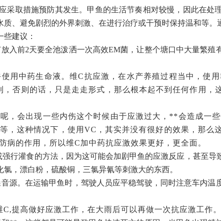
应采取措施预防其发生。甲鱼的生活节奏相对较慢，因此在处
水质、避免剧烈的外界刺激、在进行治疗或干预时保持温和等。
一些建议：
苗放入前2天要全池泼洒一次高效EM菌，让整个塘口中大量繁殖
下午使用中药生命液。维C抗应激，在水产养殖过程当中，使
达到，否则的话，只是走走形式，那么根本起不到任何作用，
呢，会出现一些内伤这个时候由于应激过大，**会造成一
等，这种情况下，使用
VC，其实并没有很好的效果，那么
防病的作用，所以维C加中药抗应激效果更好，更全面。
射或强行灌食的方法，因为这可能会加剧甲鱼的应激反应，甚至导
化氯，漂白粉，硫酸铜，三氯异氰等刺激大的东西。
噪音源。在运输甲鱼时，驾驶人员应平稳驾驶，同时注意车内温
维C,提高做好应激工作，在大雨后可以再做一次抗应激工作