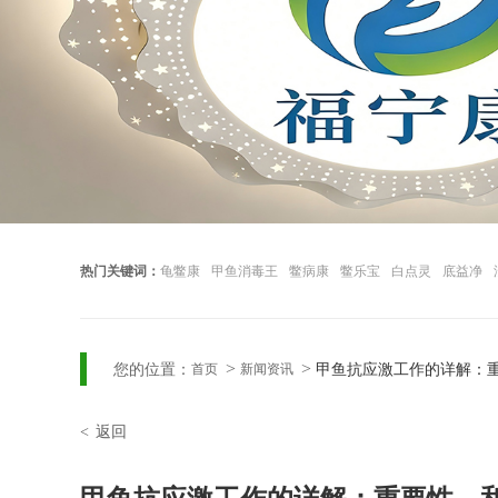
热门关键词：
龟鳖康
甲鱼消毒王
鳖病康
鳖乐宝
白点灵
底益净
您的位置：
甲鱼抗应激工作的详解：
首页
新闻资讯
返回
<