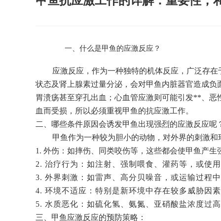
甲鱼抗应激工作的详解：重要性，
一、
什么是甲鱼的应激反应？
应激反应，作为一种独特的机体反应，广泛存在
状态及肾上腺素过量分泌，会对甲鱼内脏器官造成负
胃溃疡甚至穿孔出血；心血管应激则可能引发**、
血而受损，所以必须重视甲鱼的抗应激工作。
二、哪些条件原因会诱发甲鱼出现强烈的应激反应呢
甲鱼作为一种较为胆小的动物，对外界的刺激和
1.
外伤：如摔伤、同类咬伤等，这些都会使甲鱼产生
2. 治疗行为：如注射、强制喂食、灌药等，或使
3. 外界刺激：如雷声、高分贝噪音，或运输过程
4. 环境不适应：特别是新环境中存在较多威胁
5. 水质恶化：如硫化氢、氨氮、亚硝酸盐浓度过
三、甲鱼应激反应的预防策略：