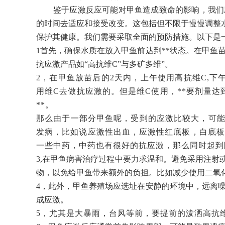
鉴于应激反应可能对甲鱼造成致命的影响，我们
的时间去适应和接受改变。这包括但不限于慢慢调整
保护其健康。我们需要采取全面的预防措施。以下是
1首先，确保水质在放入甲鱼前达到**状态。在甲鱼
抗应激产品如“高抗维C”与多矿多维”。
2，在甲鱼放苗后的2天内，上午使用高抗维C,
用维C去做抗应激的。但是维C使用，**要剂量
**。
那么由于一部分甲鱼呢，受到的应激比较大，可能
发病，比如说应激性出血，应激性红底板，白底板
一些中药，中药也有很好的抗应激，那么同时起到
3,在甲鱼病害治疗过程中要力求温和。避免采用注
物，以免给甲鱼带来额外的负担。比如减少使用二氧
4，此外，甲鱼养殖场应选址在安静的环境中，远离
成应激。
5，尤其是大暴雨，台风等前，要提前的泼洒高抗