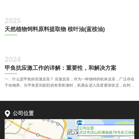
2025
天然植物饲料原料提取物 桉叶油(蓝桉油)
2024
甲鱼抗应激工作的详解：重要性，和解决方案
一、什么是甲鱼的应激反应？ 应激反应，作为一种独特的机体反应，广泛存在
于动物界。当甲鱼受到剧烈的有害刺激时，机遇会进入高度紧张状态，此时会
大量分泌肾上腺素。然而，持续的应激状态及肾上腺素过量分泌，会对甲鱼内
脏器官造成负面影响。
公司位置
公司位置
武汉市洪山区璐瑜路78号长江传媒大厦