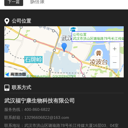
肠倍康
下一篇
公司位置
公司位置
武汉市洪山区璐瑜路78号长江传媒大厦
+
−
© 2026 AutoNavi
- GS(2019)6379号
联系方式
武汉福宁康生物科技有限公司
服务热线：400-860-6822
联系邮箱：13296606822@163.com
联系地址：武汉市洪山区璐瑜路78号长江传媒大厦16层03、04室