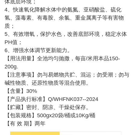
体底层环境；
4、快速氧化降解水体中的氨氮、亚硝酸盐、硫化
氢、藻毒素、有毒胺、余氯、重金属离子等有害物
质；
5、有效增氧，保护水色，改善底部环境，稳定水体
PH值；
6、增强水体调节更新能力。
【用法用量】全池均匀抛撒，每亩/米用本品150-
200g.
【注意事项】勿与易燃物共贮、混运；勿受潮；勿与
碱性物质、还原性物质等混合使用。
【含量】30%
【产品执行标准】Q/WHFNK037--2024
【贮藏】密封、阴凉、干燥处保存。
【包装规格】500gx20袋/桶或10Kg/桶
【有 效 期】两年